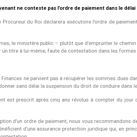
venant ne conteste pas l’ordre de paiement dans le délai
e Procureur du Roi déclarera exécutoire l’ordre de paieme
rmes, le ministère public – plutôt que d’emprunter le chemin
r un titre à lui-même, faute de contestation dans les formes e
 Finances ne parvient pas à récupérer les sommes dues dans 
rdonner sans délai la suspension du droit de conduire dans l
t est prescrit après cinq ans révolus à compter du jour 
ption d’un ordre de paiement, nous vous recommandons de n
néficient d’une assurance protection juridique qui, en princ
ontestation.