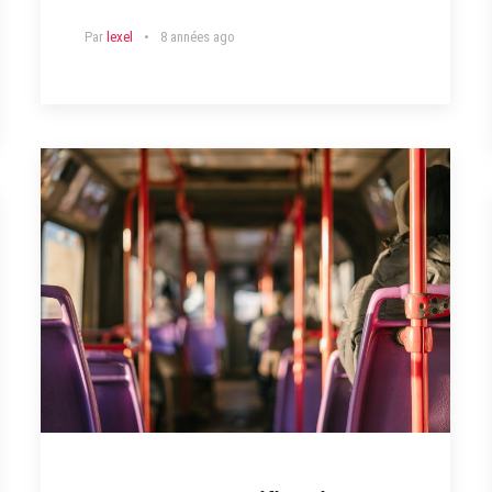
Par
lexel
8 années ago