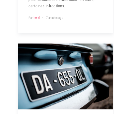
certaines infractions…
Par
lexel
7 années ago