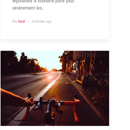
législateur a souhaité punir plus
sévèrement les…
Par
lexel
8 années ago