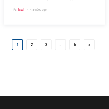
Par
lexel
4 années ago
1
2
3
…
6
»