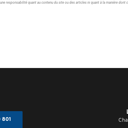
 responsabilité quant au contenu du site ou des articles ni quant à la manière dont ce c
0 801
Cha