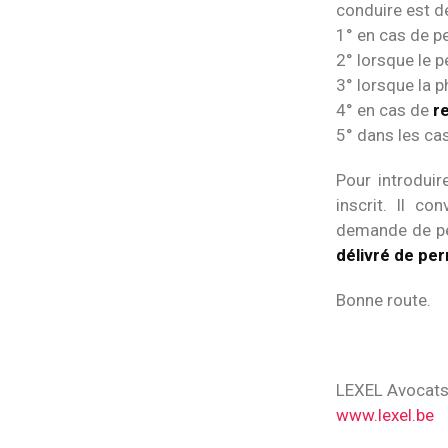
conduire est dé
1° en cas de pe
2° lorsque le pe
3° lorsque la p
4° en cas de
r
5° dans les cas 
Pour introdui
inscrit. Il c
demande de p
délivré de per
Bonne route.
LEXEL Avocat
www.lexel.be