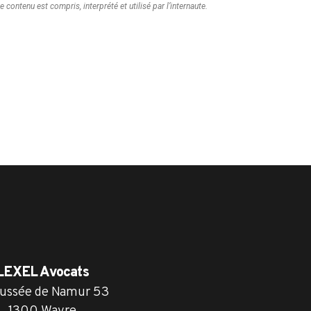
ontenu est compris, interprété et utilisé par l’internaute.
LEXEL Avocats
ussée de Namur 53