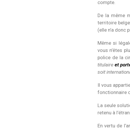
compte.
De la même ma
territoire belg
(elle n’a donc 
Même si légale
vous n’êtes plu
police de la c
titulaire
et port
soit internation
Il vous apparti
fonctionnaire o
La seule solut
retenu à l’étran
En vertu de l’