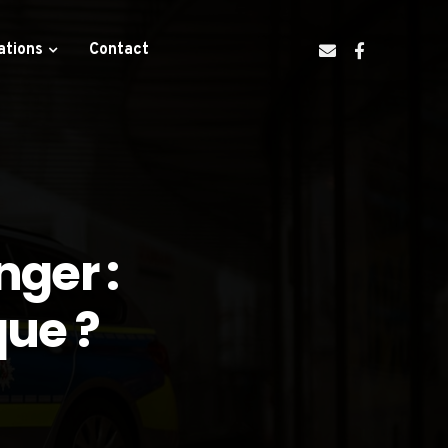
ations
Contact
nger :
que ?