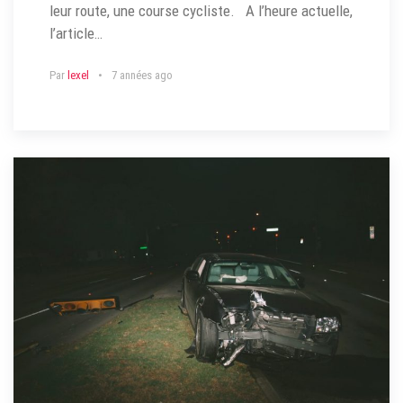
leur route, une course cycliste. A l’heure actuelle,
l’article…
Par
lexel
7 années ago